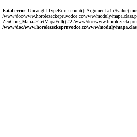
Fatal error
: Uncaught TypeError: count(): Argument #1 ($value) mu
/www/doc/www.horolezeckepruvodce.cz/www/moduly/mapa.class.ph
ZenCore_Mapa->GetMapaFull() #2 /www/doc/www.horolezeckepruvod
/www/doc/www.horolezeckepruvodce.cz/www/moduly/mapa.clas