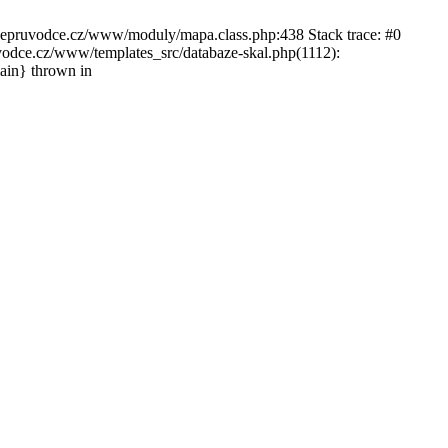
ckepruvodce.cz/www/moduly/mapa.class.php:438 Stack trace: #0
ce.cz/www/templates_src/databaze-skal.php(1112):
in} thrown in