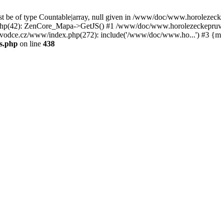
st be of type Countable|array, null given in /www/doc/www.horoleze
p(42): ZenCore_Mapa->GetJS() #1 /www/doc/www.horolezeckepruvod
ce.cz/www/index.php(272): include('/www/doc/www.ho...') #3 {ma
s.php
on line
438