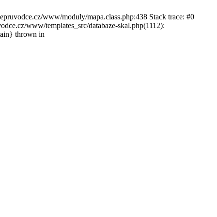
ckepruvodce.cz/www/moduly/mapa.class.php:438 Stack trace: #0
ce.cz/www/templates_src/databaze-skal.php(1112):
in} thrown in