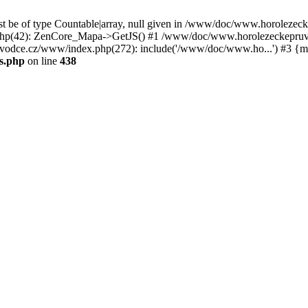
st be of type Countable|array, null given in /www/doc/www.horoleze
p(42): ZenCore_Mapa->GetJS() #1 /www/doc/www.horolezeckepruvod
ce.cz/www/index.php(272): include('/www/doc/www.ho...') #3 {ma
s.php
on line
438