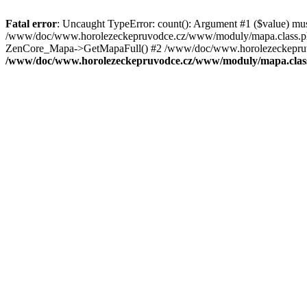
Fatal error
: Uncaught TypeError: count(): Argument #1 ($value) mu
/www/doc/www.horolezeckepruvodce.cz/www/moduly/mapa.class.ph
ZenCore_Mapa->GetMapaFull() #2 /www/doc/www.horolezeckepruvod
/www/doc/www.horolezeckepruvodce.cz/www/moduly/mapa.clas