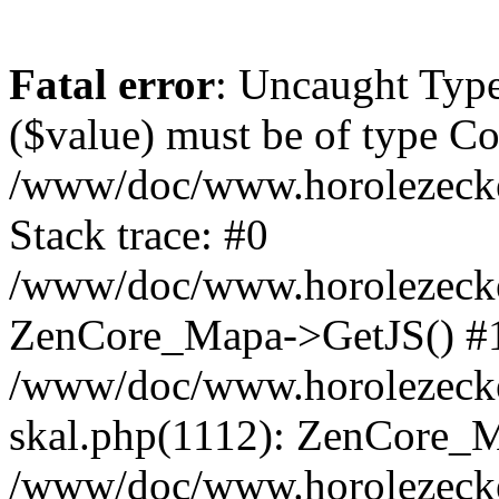
Fatal error
: Uncaught Type
($value) must be of type Cou
/www/doc/www.horolezeck
Stack trace: #0
/www/doc/www.horolezecke
ZenCore_Mapa->GetJS() #
/www/doc/www.horolezecke
skal.php(1112): ZenCore_
/www/doc/www.horolezecke