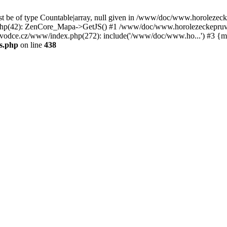
st be of type Countable|array, null given in /www/doc/www.horoleze
p(42): ZenCore_Mapa->GetJS() #1 /www/doc/www.horolezeckepruvod
ce.cz/www/index.php(272): include('/www/doc/www.ho...') #3 {ma
s.php
on line
438