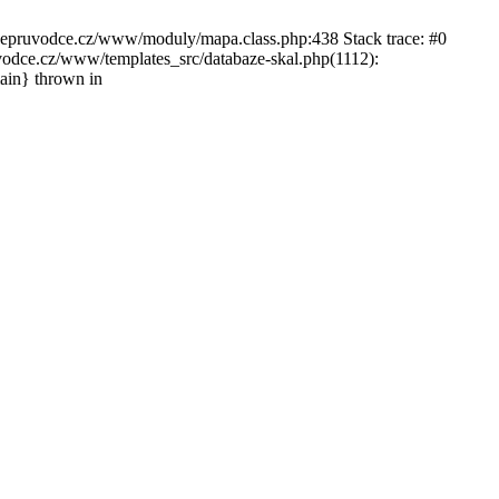
ckepruvodce.cz/www/moduly/mapa.class.php:438 Stack trace: #0
ce.cz/www/templates_src/databaze-skal.php(1112):
in} thrown in