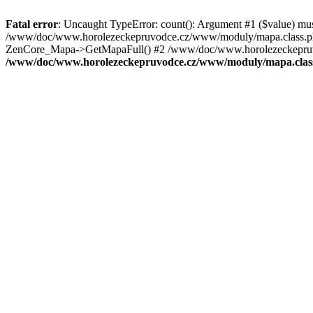
Fatal error
: Uncaught TypeError: count(): Argument #1 ($value) mu
/www/doc/www.horolezeckepruvodce.cz/www/moduly/mapa.class.ph
ZenCore_Mapa->GetMapaFull() #2 /www/doc/www.horolezeckepruvod
/www/doc/www.horolezeckepruvodce.cz/www/moduly/mapa.clas