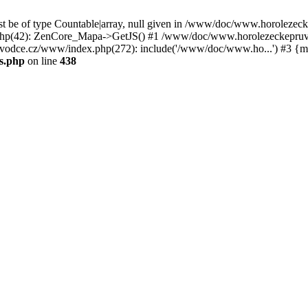
st be of type Countable|array, null given in /www/doc/www.horoleze
p(42): ZenCore_Mapa->GetJS() #1 /www/doc/www.horolezeckepruvod
ce.cz/www/index.php(272): include('/www/doc/www.ho...') #3 {ma
s.php
on line
438