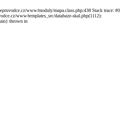
ckepruvodce.cz/www/moduly/mapa.class.php:438 Stack trace: #0
ce.cz/www/templates_src/databaze-skal.php(1112):
in} thrown in