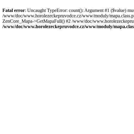
Fatal error
: Uncaught TypeError: count(): Argument #1 ($value) mu
/www/doc/www.horolezeckepruvodce.cz/www/moduly/mapa.class.ph
ZenCore_Mapa->GetMapaFull() #2 /www/doc/www.horolezeckepruvod
/www/doc/www.horolezeckepruvodce.cz/www/moduly/mapa.clas