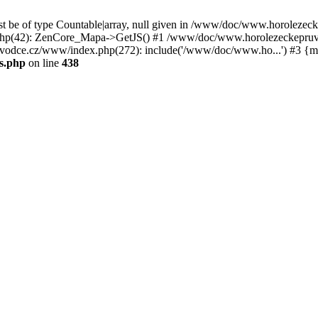
st be of type Countable|array, null given in /www/doc/www.horoleze
p(42): ZenCore_Mapa->GetJS() #1 /www/doc/www.horolezeckepruvod
ce.cz/www/index.php(272): include('/www/doc/www.ho...') #3 {ma
s.php
on line
438