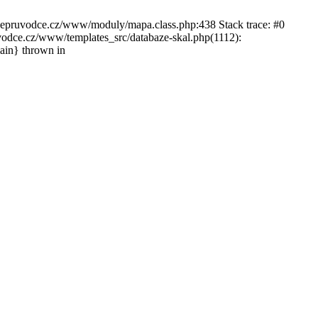
ckepruvodce.cz/www/moduly/mapa.class.php:438 Stack trace: #0
ce.cz/www/templates_src/databaze-skal.php(1112):
in} thrown in