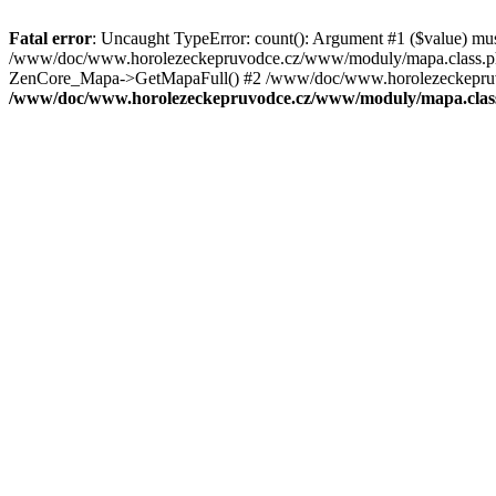
Fatal error
: Uncaught TypeError: count(): Argument #1 ($value) mu
/www/doc/www.horolezeckepruvodce.cz/www/moduly/mapa.class.ph
ZenCore_Mapa->GetMapaFull() #2 /www/doc/www.horolezeckepruvod
/www/doc/www.horolezeckepruvodce.cz/www/moduly/mapa.clas