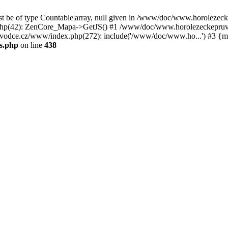
st be of type Countable|array, null given in /www/doc/www.horoleze
p(42): ZenCore_Mapa->GetJS() #1 /www/doc/www.horolezeckepruvod
ce.cz/www/index.php(272): include('/www/doc/www.ho...') #3 {ma
s.php
on line
438