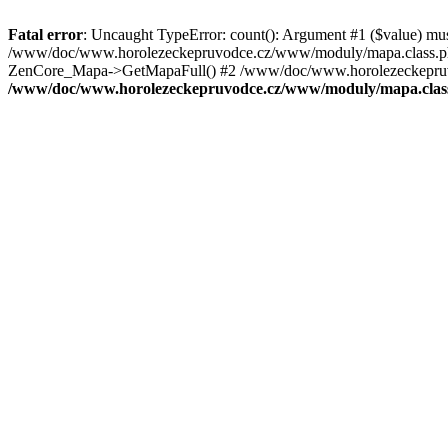
Fatal error
: Uncaught TypeError: count(): Argument #1 ($value) mu
/www/doc/www.horolezeckepruvodce.cz/www/moduly/mapa.class.ph
ZenCore_Mapa->GetMapaFull() #2 /www/doc/www.horolezeckepruvod
/www/doc/www.horolezeckepruvodce.cz/www/moduly/mapa.clas