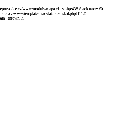
ckepruvodce.cz/www/moduly/mapa.class.php:438 Stack trace: #0
ce.cz/www/templates_src/databaze-skal.php(1112):
in} thrown in