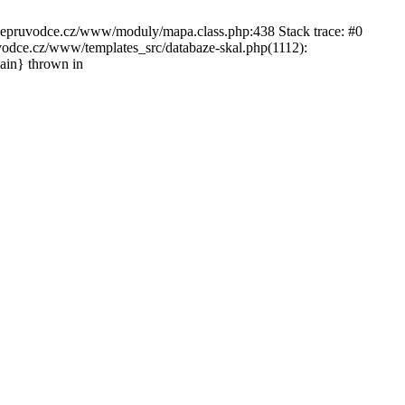
ckepruvodce.cz/www/moduly/mapa.class.php:438 Stack trace: #0
ce.cz/www/templates_src/databaze-skal.php(1112):
in} thrown in