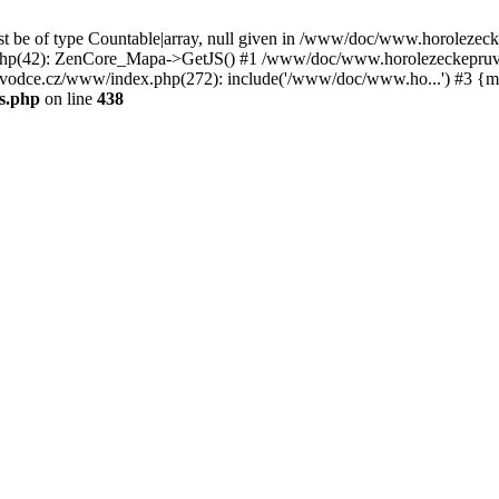
st be of type Countable|array, null given in /www/doc/www.horoleze
p(42): ZenCore_Mapa->GetJS() #1 /www/doc/www.horolezeckepruvod
ce.cz/www/index.php(272): include('/www/doc/www.ho...') #3 {ma
s.php
on line
438