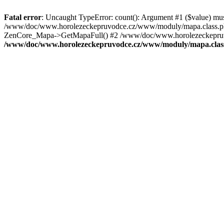
Fatal error
: Uncaught TypeError: count(): Argument #1 ($value) mu
/www/doc/www.horolezeckepruvodce.cz/www/moduly/mapa.class.ph
ZenCore_Mapa->GetMapaFull() #2 /www/doc/www.horolezeckepruvod
/www/doc/www.horolezeckepruvodce.cz/www/moduly/mapa.clas