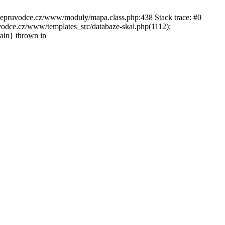
ckepruvodce.cz/www/moduly/mapa.class.php:438 Stack trace: #0
ce.cz/www/templates_src/databaze-skal.php(1112):
in} thrown in