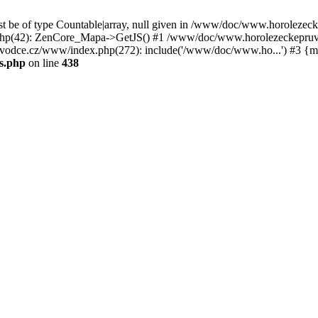
st be of type Countable|array, null given in /www/doc/www.horoleze
p(42): ZenCore_Mapa->GetJS() #1 /www/doc/www.horolezeckepruvod
ce.cz/www/index.php(272): include('/www/doc/www.ho...') #3 {ma
s.php
on line
438