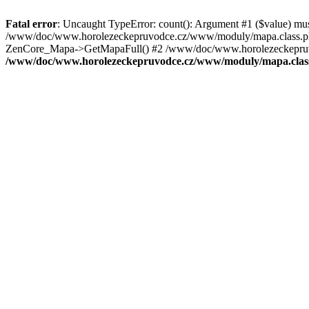
Fatal error
: Uncaught TypeError: count(): Argument #1 ($value) mu
/www/doc/www.horolezeckepruvodce.cz/www/moduly/mapa.class.ph
ZenCore_Mapa->GetMapaFull() #2 /www/doc/www.horolezeckepruvod
/www/doc/www.horolezeckepruvodce.cz/www/moduly/mapa.clas