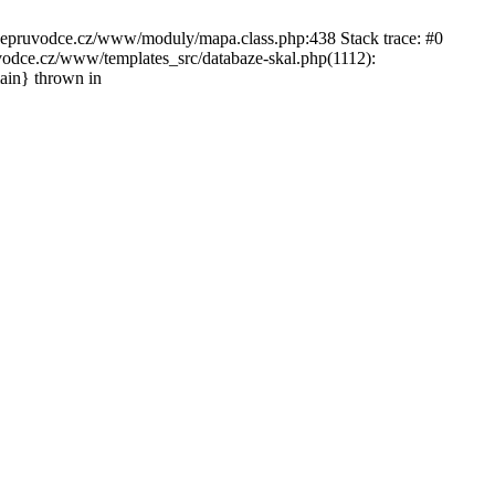
ckepruvodce.cz/www/moduly/mapa.class.php:438 Stack trace: #0
ce.cz/www/templates_src/databaze-skal.php(1112):
in} thrown in