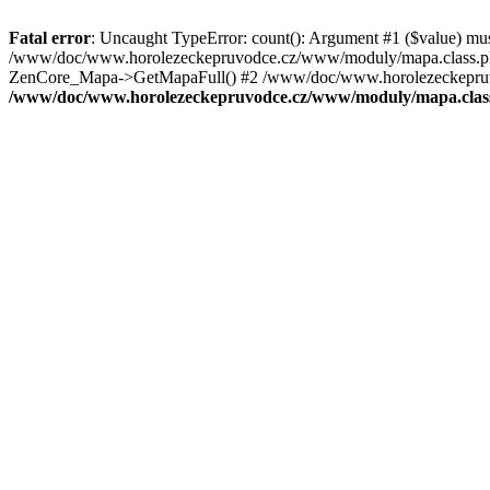
Fatal error
: Uncaught TypeError: count(): Argument #1 ($value) mu
/www/doc/www.horolezeckepruvodce.cz/www/moduly/mapa.class.ph
ZenCore_Mapa->GetMapaFull() #2 /www/doc/www.horolezeckepruvod
/www/doc/www.horolezeckepruvodce.cz/www/moduly/mapa.clas