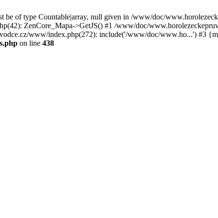
st be of type Countable|array, null given in /www/doc/www.horoleze
p(42): ZenCore_Mapa->GetJS() #1 /www/doc/www.horolezeckepruvod
ce.cz/www/index.php(272): include('/www/doc/www.ho...') #3 {ma
s.php
on line
438