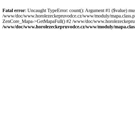
Fatal error
: Uncaught TypeError: count(): Argument #1 ($value) mu
/www/doc/www.horolezeckepruvodce.cz/www/moduly/mapa.class.ph
ZenCore_Mapa->GetMapaFull() #2 /www/doc/www.horolezeckepruvod
/www/doc/www.horolezeckepruvodce.cz/www/moduly/mapa.clas