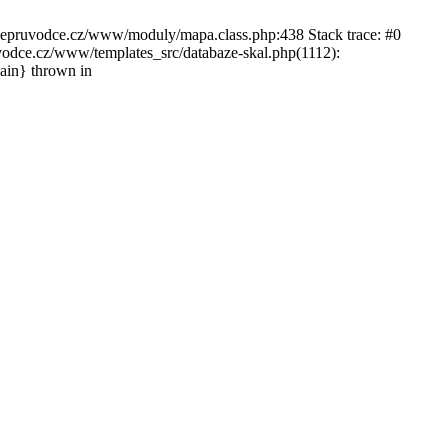
ckepruvodce.cz/www/moduly/mapa.class.php:438 Stack trace: #0
ce.cz/www/templates_src/databaze-skal.php(1112):
in} thrown in