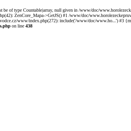
st be of type Countable|array, null given in /www/doc/www.horoleze
p(42): ZenCore_Mapa->GetJS() #1 /www/doc/www.horolezeckepruvod
ce.cz/www/index.php(272): include('/www/doc/www.ho...') #3 {ma
s.php
on line
438