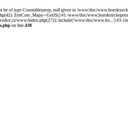
st be of type Countable|array, null given in /www/doc/www.horoleze
p(42): ZenCore_Mapa->GetJS() #1 /www/doc/www.horolezeckepruvod
ce.cz/www/index.php(272): include('/www/doc/www.ho...') #3 {ma
s.php
on line
438