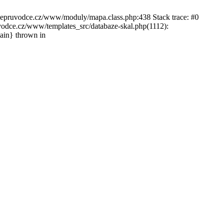
ckepruvodce.cz/www/moduly/mapa.class.php:438 Stack trace: #0
ce.cz/www/templates_src/databaze-skal.php(1112):
in} thrown in