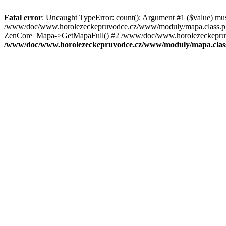
Fatal error
: Uncaught TypeError: count(): Argument #1 ($value) mu
/www/doc/www.horolezeckepruvodce.cz/www/moduly/mapa.class.ph
ZenCore_Mapa->GetMapaFull() #2 /www/doc/www.horolezeckepruvod
/www/doc/www.horolezeckepruvodce.cz/www/moduly/mapa.clas