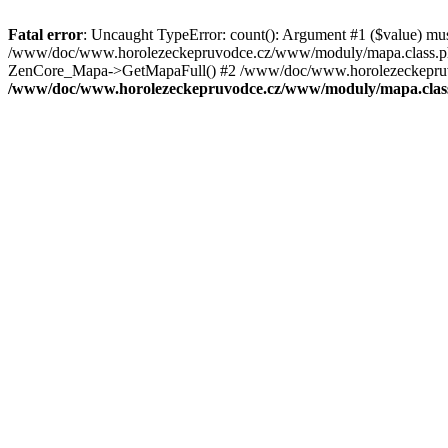
Fatal error
: Uncaught TypeError: count(): Argument #1 ($value) mu
/www/doc/www.horolezeckepruvodce.cz/www/moduly/mapa.class.ph
ZenCore_Mapa->GetMapaFull() #2 /www/doc/www.horolezeckepruvod
/www/doc/www.horolezeckepruvodce.cz/www/moduly/mapa.clas