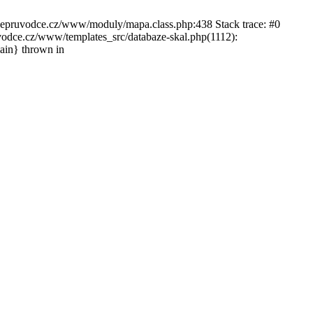
ckepruvodce.cz/www/moduly/mapa.class.php:438 Stack trace: #0
ce.cz/www/templates_src/databaze-skal.php(1112):
in} thrown in