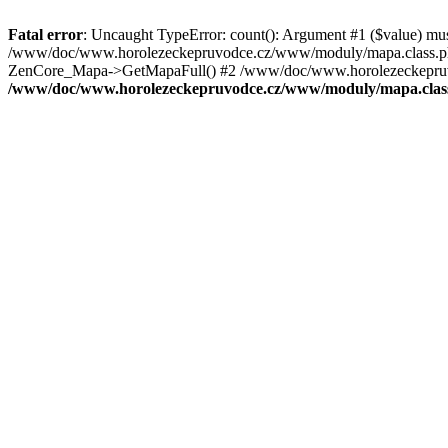
Fatal error
: Uncaught TypeError: count(): Argument #1 ($value) mu
/www/doc/www.horolezeckepruvodce.cz/www/moduly/mapa.class.ph
ZenCore_Mapa->GetMapaFull() #2 /www/doc/www.horolezeckepruvod
/www/doc/www.horolezeckepruvodce.cz/www/moduly/mapa.clas