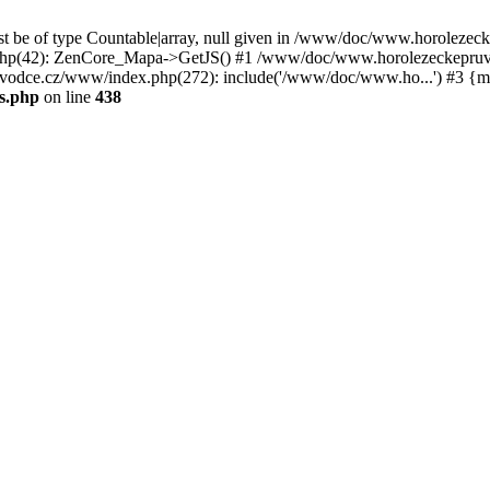
st be of type Countable|array, null given in /www/doc/www.horoleze
p(42): ZenCore_Mapa->GetJS() #1 /www/doc/www.horolezeckepruvod
ce.cz/www/index.php(272): include('/www/doc/www.ho...') #3 {ma
s.php
on line
438