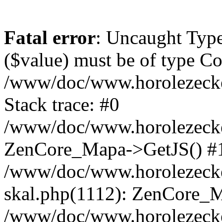
Fatal error
: Uncaught Type
($value) must be of type Cou
/www/doc/www.horolezeck
Stack trace: #0
/www/doc/www.horolezecke
ZenCore_Mapa->GetJS() #
/www/doc/www.horolezecke
skal.php(1112): ZenCore_
/www/doc/www.horolezecke