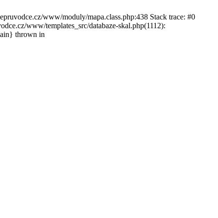
ckepruvodce.cz/www/moduly/mapa.class.php:438 Stack trace: #0
ce.cz/www/templates_src/databaze-skal.php(1112):
in} thrown in