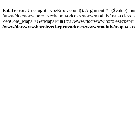
Fatal error
: Uncaught TypeError: count(): Argument #1 ($value) mu
/www/doc/www.horolezeckepruvodce.cz/www/moduly/mapa.class.ph
ZenCore_Mapa->GetMapaFull() #2 /www/doc/www.horolezeckepruvod
/www/doc/www.horolezeckepruvodce.cz/www/moduly/mapa.clas