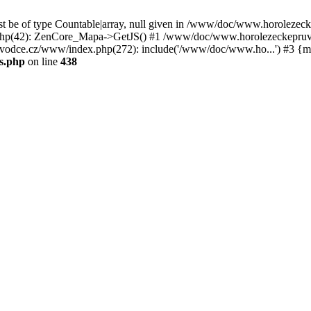
st be of type Countable|array, null given in /www/doc/www.horoleze
p(42): ZenCore_Mapa->GetJS() #1 /www/doc/www.horolezeckepruvod
ce.cz/www/index.php(272): include('/www/doc/www.ho...') #3 {ma
s.php
on line
438