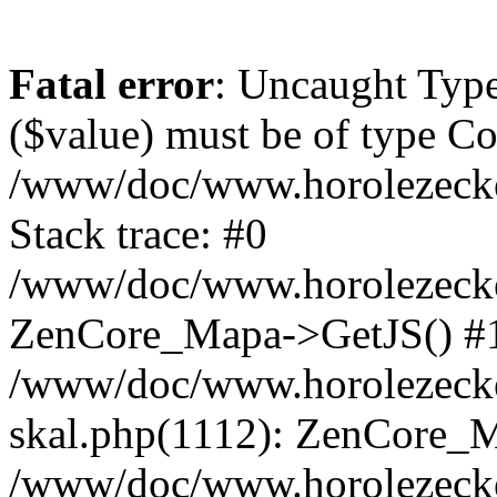
Fatal error
: Uncaught Type
($value) must be of type Cou
/www/doc/www.horolezeck
Stack trace: #0
/www/doc/www.horolezecke
ZenCore_Mapa->GetJS() #
/www/doc/www.horolezecke
skal.php(1112): ZenCore_
/www/doc/www.horolezecke