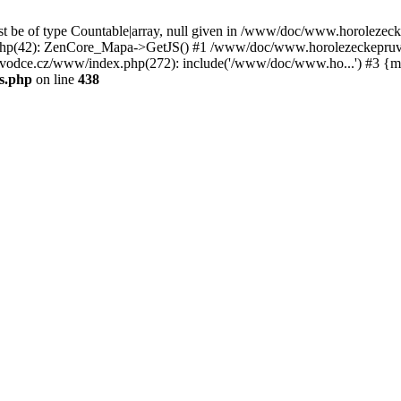
st be of type Countable|array, null given in /www/doc/www.horoleze
p(42): ZenCore_Mapa->GetJS() #1 /www/doc/www.horolezeckepruvod
ce.cz/www/index.php(272): include('/www/doc/www.ho...') #3 {ma
s.php
on line
438