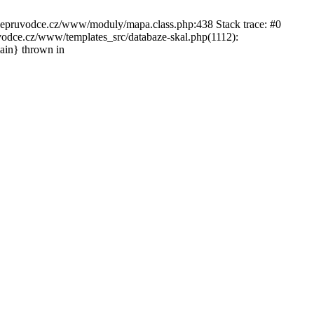
ckepruvodce.cz/www/moduly/mapa.class.php:438 Stack trace: #0
ce.cz/www/templates_src/databaze-skal.php(1112):
in} thrown in