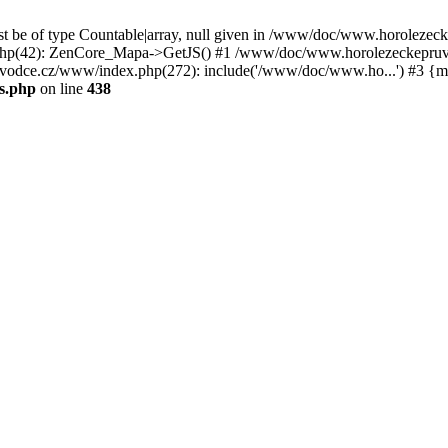
st be of type Countable|array, null given in /www/doc/www.horoleze
p(42): ZenCore_Mapa->GetJS() #1 /www/doc/www.horolezeckepruvod
ce.cz/www/index.php(272): include('/www/doc/www.ho...') #3 {ma
s.php
on line
438