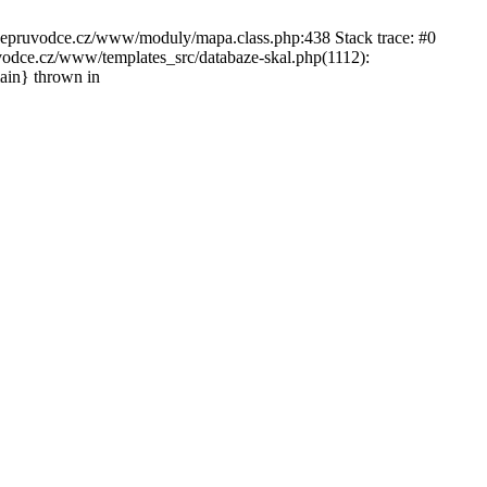
ckepruvodce.cz/www/moduly/mapa.class.php:438 Stack trace: #0
ce.cz/www/templates_src/databaze-skal.php(1112):
in} thrown in