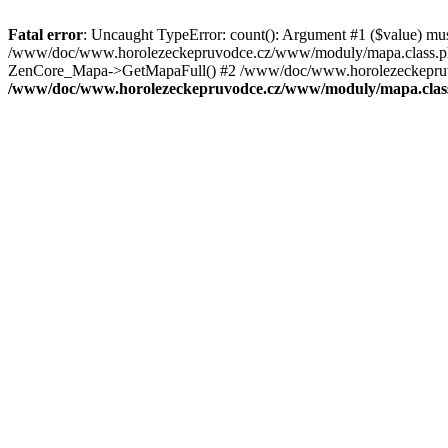
Fatal error
: Uncaught TypeError: count(): Argument #1 ($value) mu
/www/doc/www.horolezeckepruvodce.cz/www/moduly/mapa.class.ph
ZenCore_Mapa->GetMapaFull() #2 /www/doc/www.horolezeckepruvod
/www/doc/www.horolezeckepruvodce.cz/www/moduly/mapa.clas