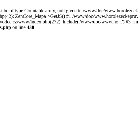
st be of type Countable|array, null given in /www/doc/www.horoleze
p(42): ZenCore_Mapa->GetJS() #1 /www/doc/www.horolezeckepruvod
ce.cz/www/index.php(272): include('/www/doc/www.ho...') #3 {ma
s.php
on line
438