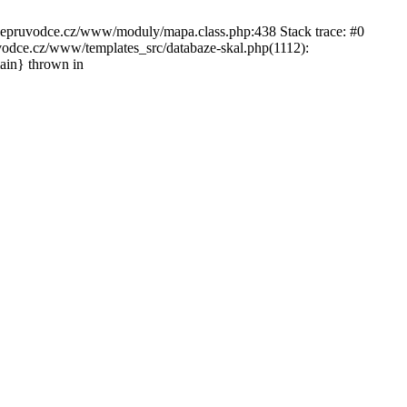
ckepruvodce.cz/www/moduly/mapa.class.php:438 Stack trace: #0
ce.cz/www/templates_src/databaze-skal.php(1112):
in} thrown in