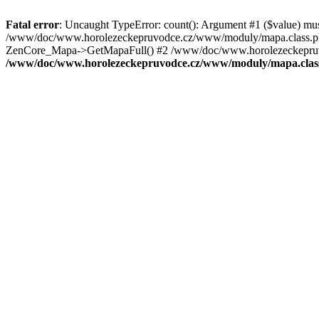
Fatal error
: Uncaught TypeError: count(): Argument #1 ($value) mu
/www/doc/www.horolezeckepruvodce.cz/www/moduly/mapa.class.ph
ZenCore_Mapa->GetMapaFull() #2 /www/doc/www.horolezeckepruvod
/www/doc/www.horolezeckepruvodce.cz/www/moduly/mapa.clas