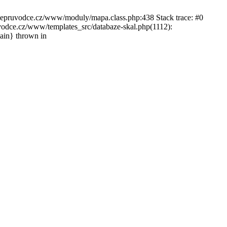
ckepruvodce.cz/www/moduly/mapa.class.php:438 Stack trace: #0
ce.cz/www/templates_src/databaze-skal.php(1112):
in} thrown in