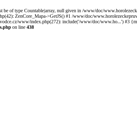
st be of type Countable|array, null given in /www/doc/www.horoleze
p(42): ZenCore_Mapa->GetJS() #1 /www/doc/www.horolezeckepruvod
ce.cz/www/index.php(272): include('/www/doc/www.ho...') #3 {ma
s.php
on line
438