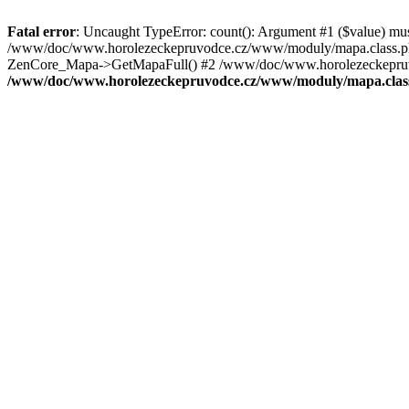
Fatal error
: Uncaught TypeError: count(): Argument #1 ($value) mu
/www/doc/www.horolezeckepruvodce.cz/www/moduly/mapa.class.ph
ZenCore_Mapa->GetMapaFull() #2 /www/doc/www.horolezeckepruvod
/www/doc/www.horolezeckepruvodce.cz/www/moduly/mapa.clas