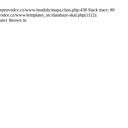
ckepruvodce.cz/www/moduly/mapa.class.php:438 Stack trace: #0
ce.cz/www/templates_src/databaze-skal.php(1112):
in} thrown in