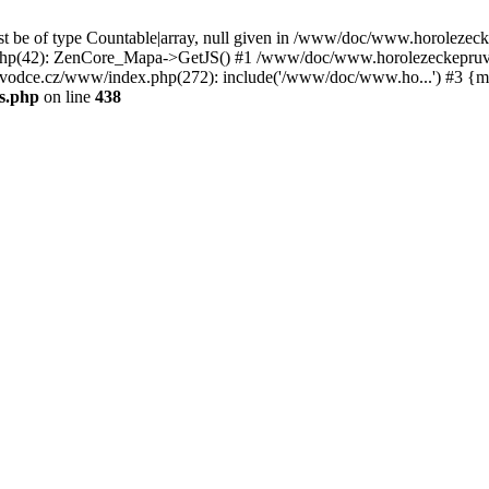
st be of type Countable|array, null given in /www/doc/www.horoleze
p(42): ZenCore_Mapa->GetJS() #1 /www/doc/www.horolezeckepruvod
ce.cz/www/index.php(272): include('/www/doc/www.ho...') #3 {ma
s.php
on line
438