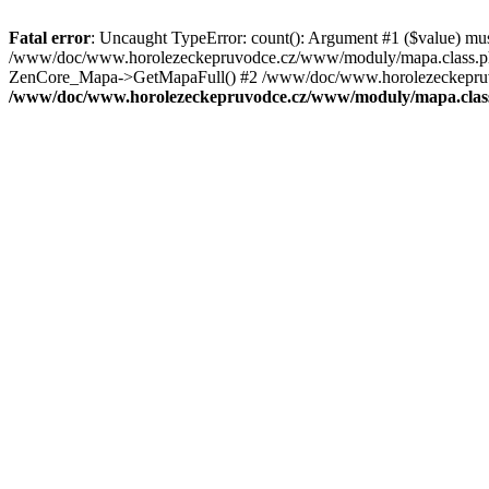
Fatal error
: Uncaught TypeError: count(): Argument #1 ($value) mu
/www/doc/www.horolezeckepruvodce.cz/www/moduly/mapa.class.ph
ZenCore_Mapa->GetMapaFull() #2 /www/doc/www.horolezeckepruvod
/www/doc/www.horolezeckepruvodce.cz/www/moduly/mapa.clas