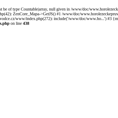
st be of type Countable|array, null given in /www/doc/www.horoleze
p(42): ZenCore_Mapa->GetJS() #1 /www/doc/www.horolezeckepruvod
ce.cz/www/index.php(272): include('/www/doc/www.ho...') #3 {ma
s.php
on line
438