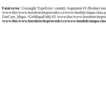
Fatal error
: Uncaught TypeError: count(): Argument #1 ($value) mu
/www/doc/www.horolezeckepruvodce.cz/www/moduly/mapa.class.ph
ZenCore_Mapa->GetMapaFull() #2 /www/doc/www.horolezeckepruvod
/www/doc/www.horolezeckepruvodce.cz/www/moduly/mapa.clas