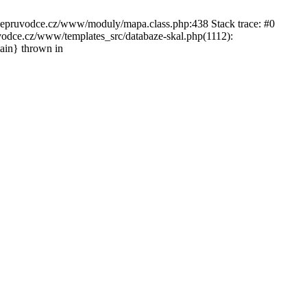
ckepruvodce.cz/www/moduly/mapa.class.php:438 Stack trace: #0
ce.cz/www/templates_src/databaze-skal.php(1112):
in} thrown in