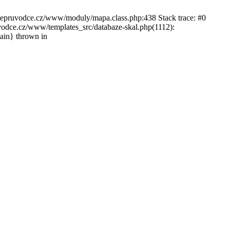
ckepruvodce.cz/www/moduly/mapa.class.php:438 Stack trace: #0
ce.cz/www/templates_src/databaze-skal.php(1112):
in} thrown in