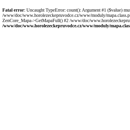
Fatal error
: Uncaught TypeError: count(): Argument #1 ($value) mu
/www/doc/www.horolezeckepruvodce.cz/www/moduly/mapa.class.ph
ZenCore_Mapa->GetMapaFull() #2 /www/doc/www.horolezeckepruvod
/www/doc/www.horolezeckepruvodce.cz/www/moduly/mapa.clas