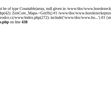
st be of type Countable|array, null given in /www/doc/www.horoleze
p(42): ZenCore_Mapa->GetJS() #1 /www/doc/www.horolezeckepruvod
ce.cz/www/index.php(272): include('/www/doc/www.ho...') #3 {ma
s.php
on line
438