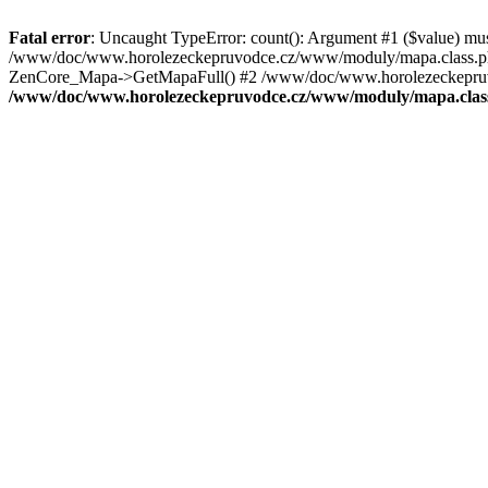
Fatal error
: Uncaught TypeError: count(): Argument #1 ($value) mu
/www/doc/www.horolezeckepruvodce.cz/www/moduly/mapa.class.ph
ZenCore_Mapa->GetMapaFull() #2 /www/doc/www.horolezeckepruvod
/www/doc/www.horolezeckepruvodce.cz/www/moduly/mapa.clas