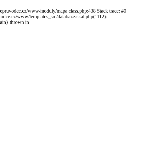
ckepruvodce.cz/www/moduly/mapa.class.php:438 Stack trace: #0
ce.cz/www/templates_src/databaze-skal.php(1112):
in} thrown in