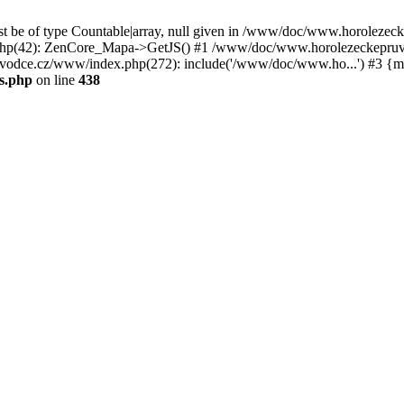
st be of type Countable|array, null given in /www/doc/www.horoleze
p(42): ZenCore_Mapa->GetJS() #1 /www/doc/www.horolezeckepruvod
ce.cz/www/index.php(272): include('/www/doc/www.ho...') #3 {ma
s.php
on line
438