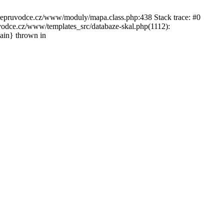
ckepruvodce.cz/www/moduly/mapa.class.php:438 Stack trace: #0
ce.cz/www/templates_src/databaze-skal.php(1112):
in} thrown in