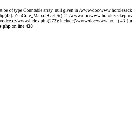
st be of type Countable|array, null given in /www/doc/www.horoleze
p(42): ZenCore_Mapa->GetJS() #1 /www/doc/www.horolezeckepruvod
ce.cz/www/index.php(272): include('/www/doc/www.ho...') #3 {ma
s.php
on line
438