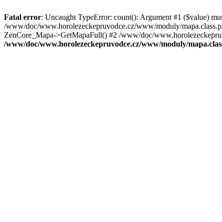
Fatal error
: Uncaught TypeError: count(): Argument #1 ($value) mu
/www/doc/www.horolezeckepruvodce.cz/www/moduly/mapa.class.ph
ZenCore_Mapa->GetMapaFull() #2 /www/doc/www.horolezeckepruvod
/www/doc/www.horolezeckepruvodce.cz/www/moduly/mapa.clas