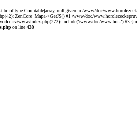
st be of type Countable|array, null given in /www/doc/www.horoleze
p(42): ZenCore_Mapa->GetJS() #1 /www/doc/www.horolezeckepruvod
ce.cz/www/index.php(272): include('/www/doc/www.ho...') #3 {ma
s.php
on line
438