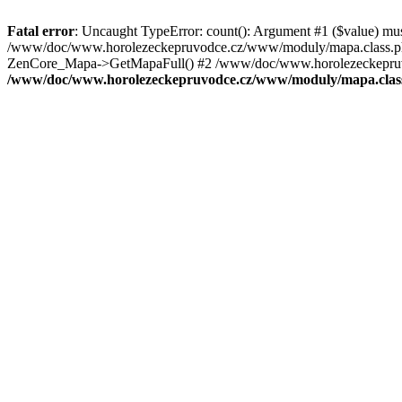
Fatal error
: Uncaught TypeError: count(): Argument #1 ($value) mu
/www/doc/www.horolezeckepruvodce.cz/www/moduly/mapa.class.ph
ZenCore_Mapa->GetMapaFull() #2 /www/doc/www.horolezeckepruvod
/www/doc/www.horolezeckepruvodce.cz/www/moduly/mapa.clas