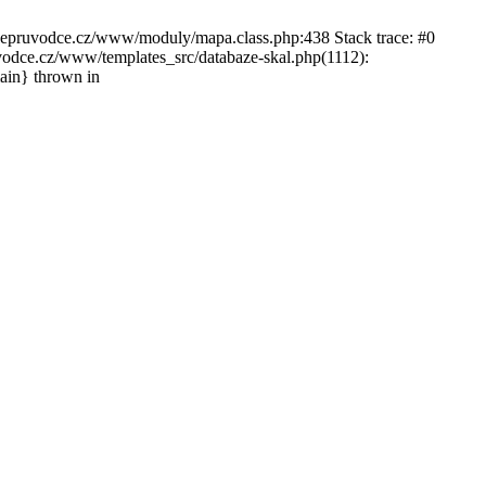
ckepruvodce.cz/www/moduly/mapa.class.php:438 Stack trace: #0
ce.cz/www/templates_src/databaze-skal.php(1112):
in} thrown in