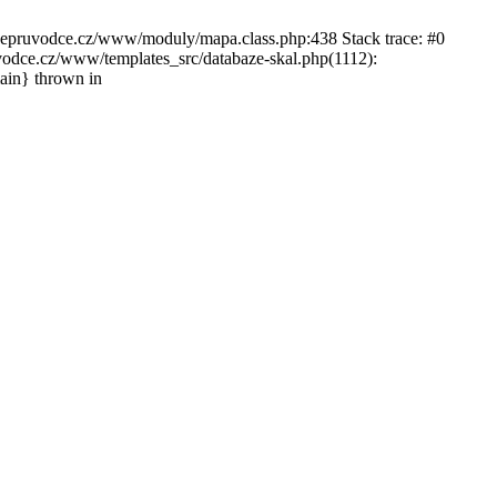
ckepruvodce.cz/www/moduly/mapa.class.php:438 Stack trace: #0
ce.cz/www/templates_src/databaze-skal.php(1112):
in} thrown in