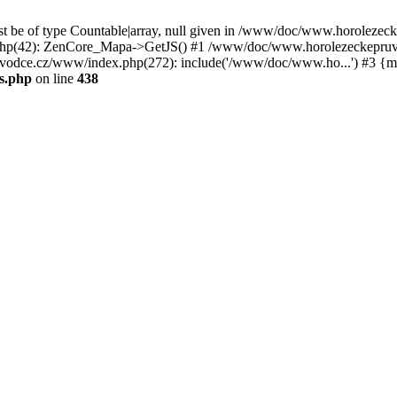
st be of type Countable|array, null given in /www/doc/www.horoleze
p(42): ZenCore_Mapa->GetJS() #1 /www/doc/www.horolezeckepruvod
ce.cz/www/index.php(272): include('/www/doc/www.ho...') #3 {ma
s.php
on line
438