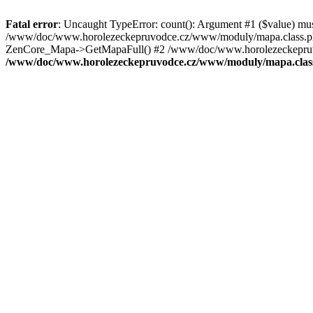
Fatal error
: Uncaught TypeError: count(): Argument #1 ($value) mu
/www/doc/www.horolezeckepruvodce.cz/www/moduly/mapa.class.ph
ZenCore_Mapa->GetMapaFull() #2 /www/doc/www.horolezeckepruvod
/www/doc/www.horolezeckepruvodce.cz/www/moduly/mapa.clas