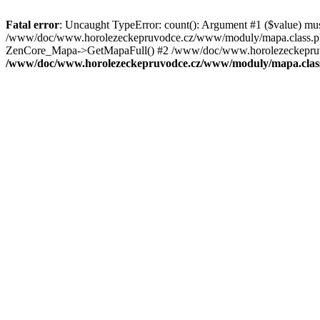
Fatal error
: Uncaught TypeError: count(): Argument #1 ($value) mu
/www/doc/www.horolezeckepruvodce.cz/www/moduly/mapa.class.ph
ZenCore_Mapa->GetMapaFull() #2 /www/doc/www.horolezeckepruvod
/www/doc/www.horolezeckepruvodce.cz/www/moduly/mapa.clas