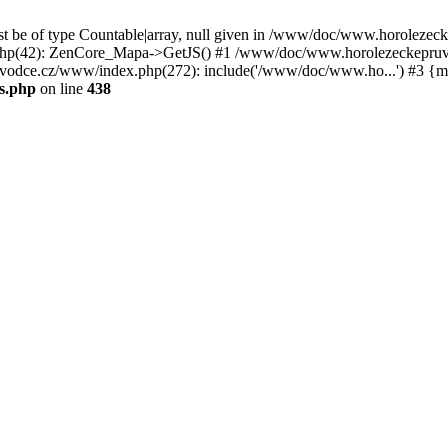
st be of type Countable|array, null given in /www/doc/www.horoleze
p(42): ZenCore_Mapa->GetJS() #1 /www/doc/www.horolezeckepruvod
ce.cz/www/index.php(272): include('/www/doc/www.ho...') #3 {ma
s.php
on line
438