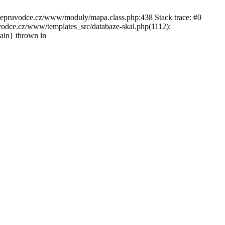
ckepruvodce.cz/www/moduly/mapa.class.php:438 Stack trace: #0
ce.cz/www/templates_src/databaze-skal.php(1112):
in} thrown in