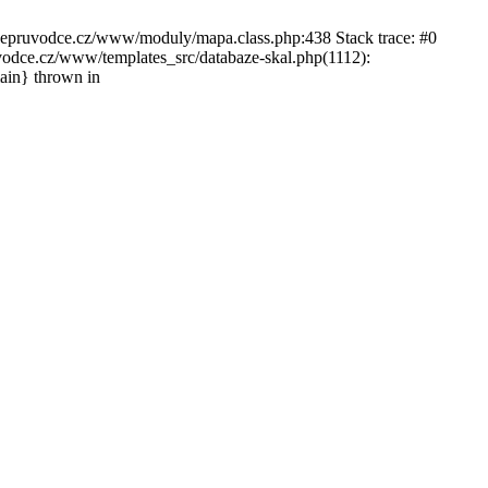
ckepruvodce.cz/www/moduly/mapa.class.php:438 Stack trace: #0
ce.cz/www/templates_src/databaze-skal.php(1112):
in} thrown in