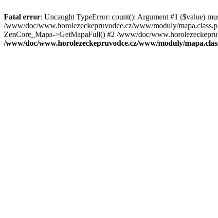
Fatal error
: Uncaught TypeError: count(): Argument #1 ($value) mu
/www/doc/www.horolezeckepruvodce.cz/www/moduly/mapa.class.ph
ZenCore_Mapa->GetMapaFull() #2 /www/doc/www.horolezeckepruvod
/www/doc/www.horolezeckepruvodce.cz/www/moduly/mapa.clas