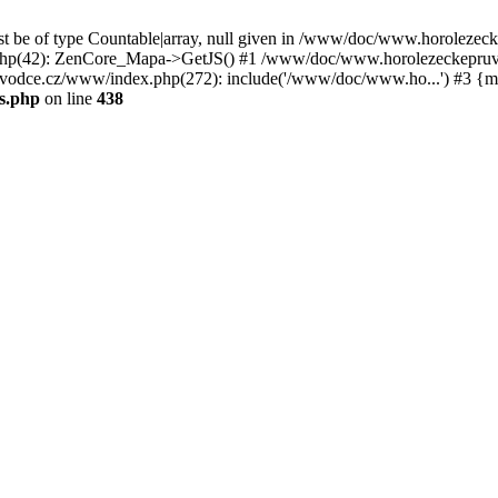
st be of type Countable|array, null given in /www/doc/www.horoleze
p(42): ZenCore_Mapa->GetJS() #1 /www/doc/www.horolezeckepruvod
ce.cz/www/index.php(272): include('/www/doc/www.ho...') #3 {ma
s.php
on line
438