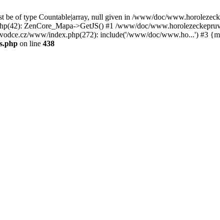
st be of type Countable|array, null given in /www/doc/www.horoleze
p(42): ZenCore_Mapa->GetJS() #1 /www/doc/www.horolezeckepruvod
ce.cz/www/index.php(272): include('/www/doc/www.ho...') #3 {ma
s.php
on line
438