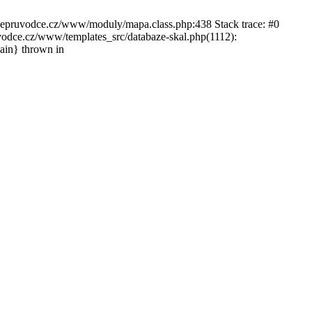
ckepruvodce.cz/www/moduly/mapa.class.php:438 Stack trace: #0
ce.cz/www/templates_src/databaze-skal.php(1112):
in} thrown in