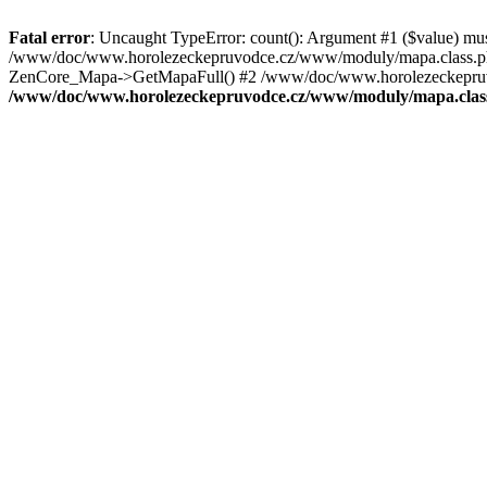
Fatal error
: Uncaught TypeError: count(): Argument #1 ($value) mu
/www/doc/www.horolezeckepruvodce.cz/www/moduly/mapa.class.ph
ZenCore_Mapa->GetMapaFull() #2 /www/doc/www.horolezeckepruvod
/www/doc/www.horolezeckepruvodce.cz/www/moduly/mapa.clas