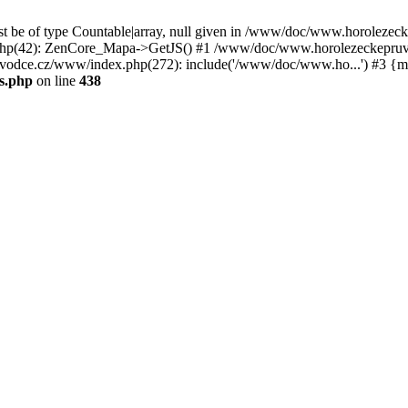
st be of type Countable|array, null given in /www/doc/www.horoleze
p(42): ZenCore_Mapa->GetJS() #1 /www/doc/www.horolezeckepruvod
ce.cz/www/index.php(272): include('/www/doc/www.ho...') #3 {ma
s.php
on line
438