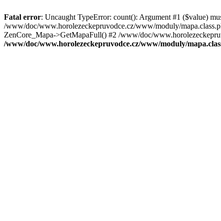
Fatal error
: Uncaught TypeError: count(): Argument #1 ($value) mu
/www/doc/www.horolezeckepruvodce.cz/www/moduly/mapa.class.ph
ZenCore_Mapa->GetMapaFull() #2 /www/doc/www.horolezeckepruvod
/www/doc/www.horolezeckepruvodce.cz/www/moduly/mapa.clas