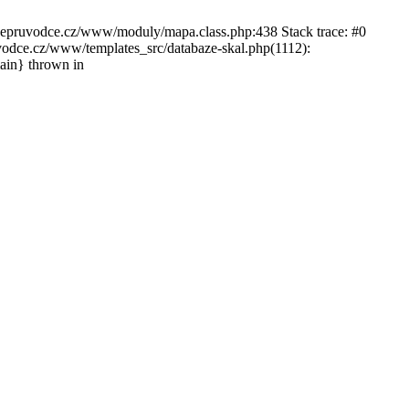
ckepruvodce.cz/www/moduly/mapa.class.php:438 Stack trace: #0
ce.cz/www/templates_src/databaze-skal.php(1112):
in} thrown in