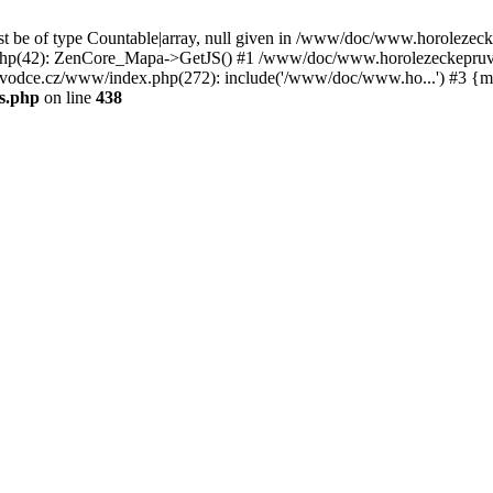
st be of type Countable|array, null given in /www/doc/www.horoleze
p(42): ZenCore_Mapa->GetJS() #1 /www/doc/www.horolezeckepruvod
ce.cz/www/index.php(272): include('/www/doc/www.ho...') #3 {ma
s.php
on line
438