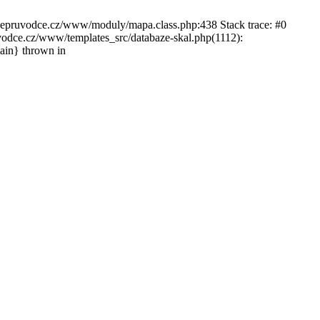
ckepruvodce.cz/www/moduly/mapa.class.php:438 Stack trace: #0
ce.cz/www/templates_src/databaze-skal.php(1112):
in} thrown in