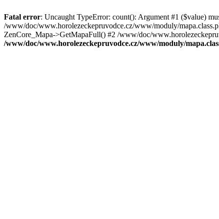
Fatal error
: Uncaught TypeError: count(): Argument #1 ($value) mu
/www/doc/www.horolezeckepruvodce.cz/www/moduly/mapa.class.ph
ZenCore_Mapa->GetMapaFull() #2 /www/doc/www.horolezeckepruvod
/www/doc/www.horolezeckepruvodce.cz/www/moduly/mapa.clas