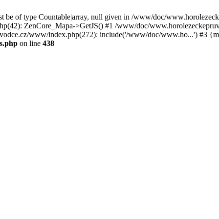
st be of type Countable|array, null given in /www/doc/www.horoleze
p(42): ZenCore_Mapa->GetJS() #1 /www/doc/www.horolezeckepruvod
ce.cz/www/index.php(272): include('/www/doc/www.ho...') #3 {ma
s.php
on line
438