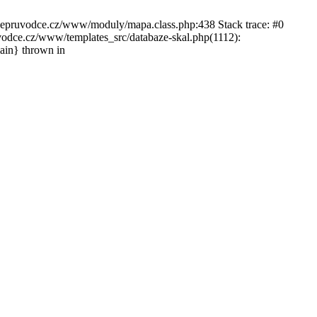
ckepruvodce.cz/www/moduly/mapa.class.php:438 Stack trace: #0
ce.cz/www/templates_src/databaze-skal.php(1112):
in} thrown in