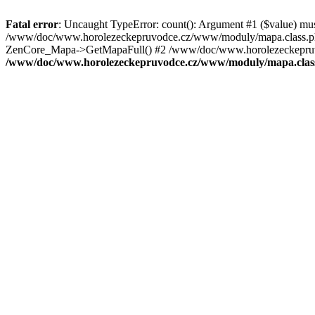
Fatal error
: Uncaught TypeError: count(): Argument #1 ($value) mu
/www/doc/www.horolezeckepruvodce.cz/www/moduly/mapa.class.ph
ZenCore_Mapa->GetMapaFull() #2 /www/doc/www.horolezeckepruvod
/www/doc/www.horolezeckepruvodce.cz/www/moduly/mapa.clas