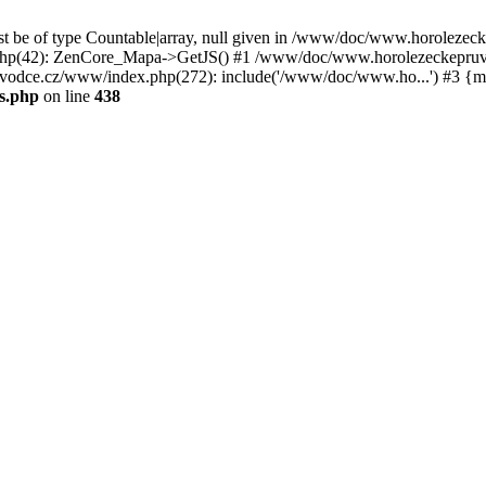
st be of type Countable|array, null given in /www/doc/www.horoleze
p(42): ZenCore_Mapa->GetJS() #1 /www/doc/www.horolezeckepruvod
ce.cz/www/index.php(272): include('/www/doc/www.ho...') #3 {ma
s.php
on line
438