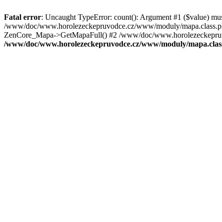
Fatal error
: Uncaught TypeError: count(): Argument #1 ($value) mu
/www/doc/www.horolezeckepruvodce.cz/www/moduly/mapa.class.ph
ZenCore_Mapa->GetMapaFull() #2 /www/doc/www.horolezeckepruvod
/www/doc/www.horolezeckepruvodce.cz/www/moduly/mapa.clas