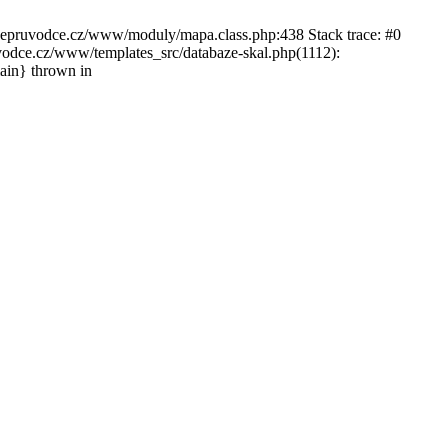
ckepruvodce.cz/www/moduly/mapa.class.php:438 Stack trace: #0
ce.cz/www/templates_src/databaze-skal.php(1112):
in} thrown in