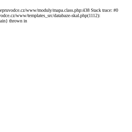
ckepruvodce.cz/www/moduly/mapa.class.php:438 Stack trace: #0
ce.cz/www/templates_src/databaze-skal.php(1112):
in} thrown in