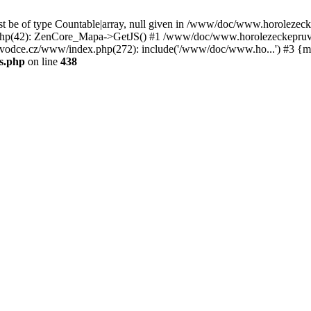
st be of type Countable|array, null given in /www/doc/www.horoleze
p(42): ZenCore_Mapa->GetJS() #1 /www/doc/www.horolezeckepruvod
ce.cz/www/index.php(272): include('/www/doc/www.ho...') #3 {ma
s.php
on line
438