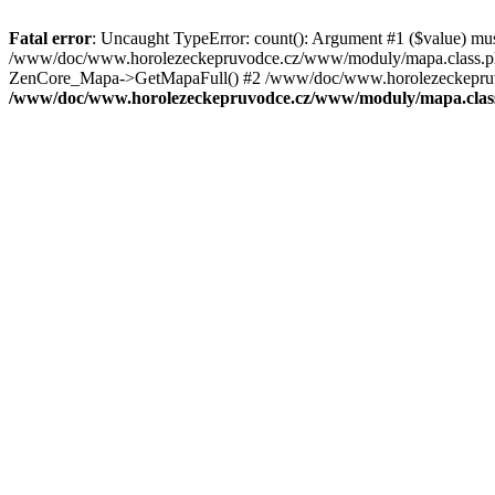
Fatal error
: Uncaught TypeError: count(): Argument #1 ($value) mu
/www/doc/www.horolezeckepruvodce.cz/www/moduly/mapa.class.ph
ZenCore_Mapa->GetMapaFull() #2 /www/doc/www.horolezeckepruvod
/www/doc/www.horolezeckepruvodce.cz/www/moduly/mapa.clas