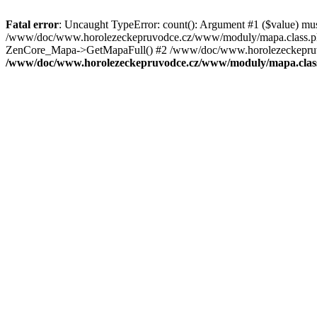
Fatal error
: Uncaught TypeError: count(): Argument #1 ($value) mu
/www/doc/www.horolezeckepruvodce.cz/www/moduly/mapa.class.ph
ZenCore_Mapa->GetMapaFull() #2 /www/doc/www.horolezeckepruvod
/www/doc/www.horolezeckepruvodce.cz/www/moduly/mapa.clas