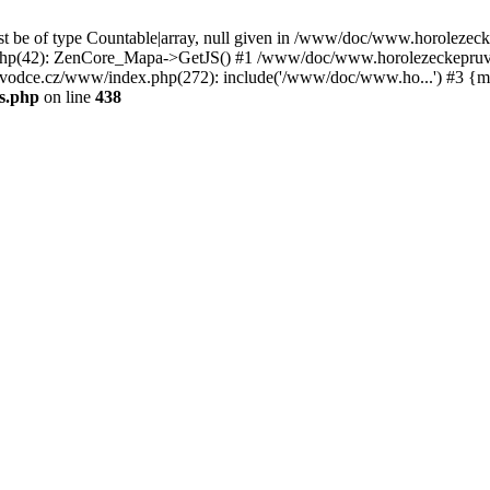
st be of type Countable|array, null given in /www/doc/www.horoleze
p(42): ZenCore_Mapa->GetJS() #1 /www/doc/www.horolezeckepruvod
ce.cz/www/index.php(272): include('/www/doc/www.ho...') #3 {ma
s.php
on line
438