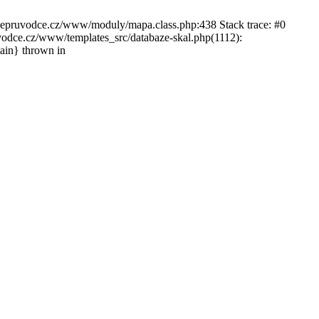
ckepruvodce.cz/www/moduly/mapa.class.php:438 Stack trace: #0
ce.cz/www/templates_src/databaze-skal.php(1112):
in} thrown in