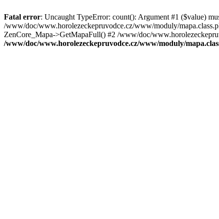
Fatal error
: Uncaught TypeError: count(): Argument #1 ($value) mu
/www/doc/www.horolezeckepruvodce.cz/www/moduly/mapa.class.ph
ZenCore_Mapa->GetMapaFull() #2 /www/doc/www.horolezeckepruvod
/www/doc/www.horolezeckepruvodce.cz/www/moduly/mapa.clas