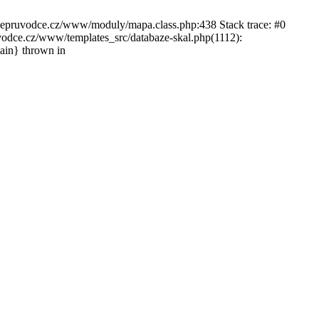
ckepruvodce.cz/www/moduly/mapa.class.php:438 Stack trace: #0
ce.cz/www/templates_src/databaze-skal.php(1112):
in} thrown in