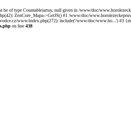
st be of type Countable|array, null given in /www/doc/www.horoleze
p(42): ZenCore_Mapa->GetJS() #1 /www/doc/www.horolezeckepruvod
ce.cz/www/index.php(272): include('/www/doc/www.ho...') #3 {ma
s.php
on line
438