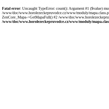
Fatal error
: Uncaught TypeError: count(): Argument #1 ($value) mu
/www/doc/www.horolezeckepruvodce.cz/www/moduly/mapa.class.ph
ZenCore_Mapa->GetMapaFull() #2 /www/doc/www.horolezeckepruvod
/www/doc/www.horolezeckepruvodce.cz/www/moduly/mapa.clas