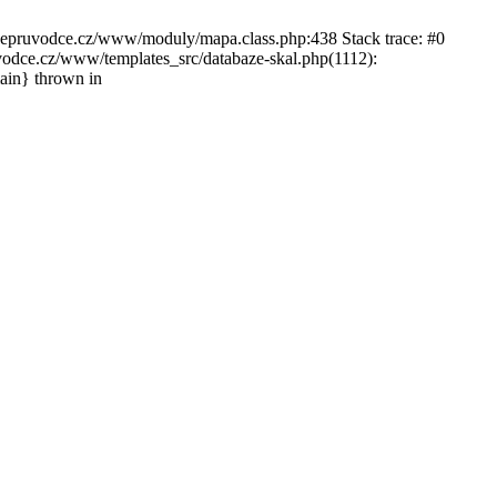
ckepruvodce.cz/www/moduly/mapa.class.php:438 Stack trace: #0
ce.cz/www/templates_src/databaze-skal.php(1112):
in} thrown in