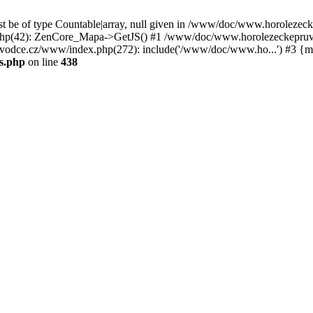
st be of type Countable|array, null given in /www/doc/www.horoleze
p(42): ZenCore_Mapa->GetJS() #1 /www/doc/www.horolezeckepruvod
ce.cz/www/index.php(272): include('/www/doc/www.ho...') #3 {ma
s.php
on line
438