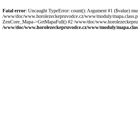
Fatal error
: Uncaught TypeError: count(): Argument #1 ($value) mu
/www/doc/www.horolezeckepruvodce.cz/www/moduly/mapa.class.ph
ZenCore_Mapa->GetMapaFull() #2 /www/doc/www.horolezeckepruvod
/www/doc/www.horolezeckepruvodce.cz/www/moduly/mapa.clas