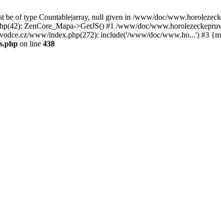
st be of type Countable|array, null given in /www/doc/www.horoleze
p(42): ZenCore_Mapa->GetJS() #1 /www/doc/www.horolezeckepruvod
ce.cz/www/index.php(272): include('/www/doc/www.ho...') #3 {ma
s.php
on line
438