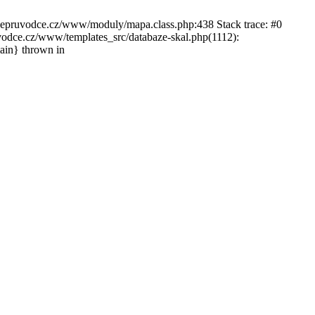
ckepruvodce.cz/www/moduly/mapa.class.php:438 Stack trace: #0
ce.cz/www/templates_src/databaze-skal.php(1112):
in} thrown in