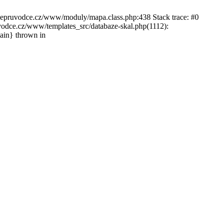
ckepruvodce.cz/www/moduly/mapa.class.php:438 Stack trace: #0
ce.cz/www/templates_src/databaze-skal.php(1112):
in} thrown in