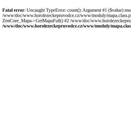
Fatal error
: Uncaught TypeError: count(): Argument #1 ($value) mu
/www/doc/www.horolezeckepruvodce.cz/www/moduly/mapa.class.ph
ZenCore_Mapa->GetMapaFull() #2 /www/doc/www.horolezeckepruvod
/www/doc/www.horolezeckepruvodce.cz/www/moduly/mapa.clas