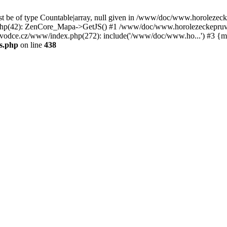
st be of type Countable|array, null given in /www/doc/www.horoleze
p(42): ZenCore_Mapa->GetJS() #1 /www/doc/www.horolezeckepruvod
ce.cz/www/index.php(272): include('/www/doc/www.ho...') #3 {ma
s.php
on line
438