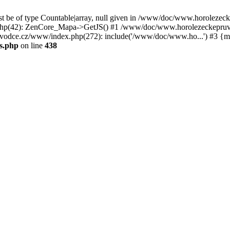
st be of type Countable|array, null given in /www/doc/www.horoleze
p(42): ZenCore_Mapa->GetJS() #1 /www/doc/www.horolezeckepruvod
ce.cz/www/index.php(272): include('/www/doc/www.ho...') #3 {ma
s.php
on line
438