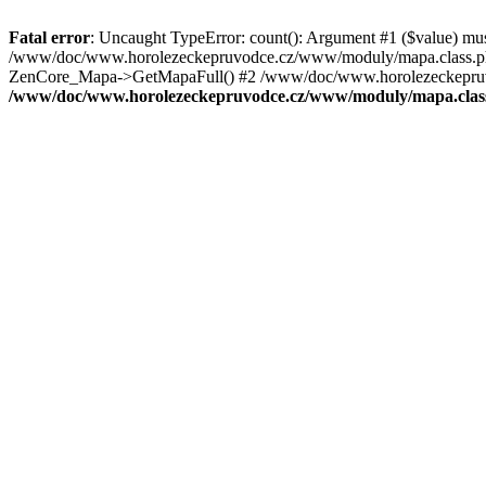
Fatal error
: Uncaught TypeError: count(): Argument #1 ($value) mu
/www/doc/www.horolezeckepruvodce.cz/www/moduly/mapa.class.ph
ZenCore_Mapa->GetMapaFull() #2 /www/doc/www.horolezeckepruvod
/www/doc/www.horolezeckepruvodce.cz/www/moduly/mapa.clas