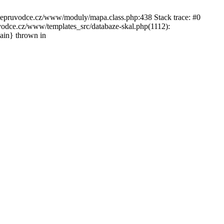
ckepruvodce.cz/www/moduly/mapa.class.php:438 Stack trace: #0
ce.cz/www/templates_src/databaze-skal.php(1112):
in} thrown in