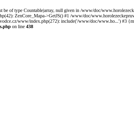
st be of type Countable|array, null given in /www/doc/www.horoleze
p(42): ZenCore_Mapa->GetJS() #1 /www/doc/www.horolezeckepruvod
ce.cz/www/index.php(272): include('/www/doc/www.ho...') #3 {ma
s.php
on line
438