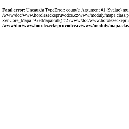
Fatal error
: Uncaught TypeError: count(): Argument #1 ($value) mu
/www/doc/www.horolezeckepruvodce.cz/www/moduly/mapa.class.ph
ZenCore_Mapa->GetMapaFull() #2 /www/doc/www.horolezeckepruvod
/www/doc/www.horolezeckepruvodce.cz/www/moduly/mapa.clas