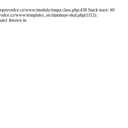
ckepruvodce.cz/www/moduly/mapa.class.php:438 Stack trace: #0
ce.cz/www/templates_src/databaze-skal.php(1112):
in} thrown in