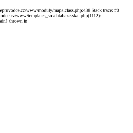
ckepruvodce.cz/www/moduly/mapa.class.php:438 Stack trace: #0
ce.cz/www/templates_src/databaze-skal.php(1112):
in} thrown in