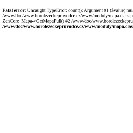
Fatal error
: Uncaught TypeError: count(): Argument #1 ($value) mu
/www/doc/www.horolezeckepruvodce.cz/www/moduly/mapa.class.ph
ZenCore_Mapa->GetMapaFull() #2 /www/doc/www.horolezeckepruvod
/www/doc/www.horolezeckepruvodce.cz/www/moduly/mapa.clas