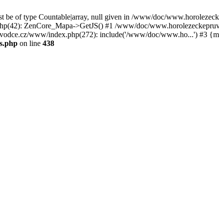
st be of type Countable|array, null given in /www/doc/www.horoleze
p(42): ZenCore_Mapa->GetJS() #1 /www/doc/www.horolezeckepruvod
ce.cz/www/index.php(272): include('/www/doc/www.ho...') #3 {ma
s.php
on line
438