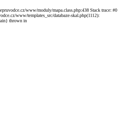
ckepruvodce.cz/www/moduly/mapa.class.php:438 Stack trace: #0
ce.cz/www/templates_src/databaze-skal.php(1112):
in} thrown in