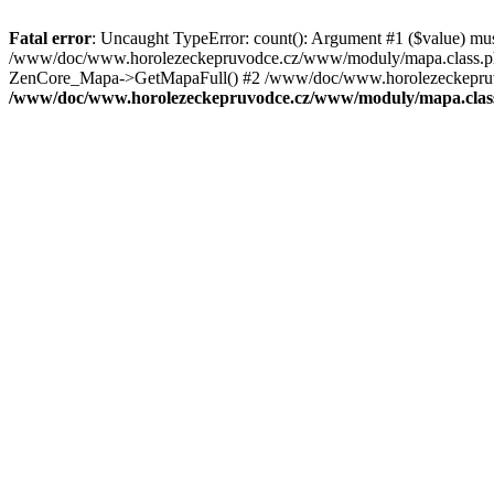
Fatal error
: Uncaught TypeError: count(): Argument #1 ($value) mu
/www/doc/www.horolezeckepruvodce.cz/www/moduly/mapa.class.ph
ZenCore_Mapa->GetMapaFull() #2 /www/doc/www.horolezeckepruvod
/www/doc/www.horolezeckepruvodce.cz/www/moduly/mapa.clas