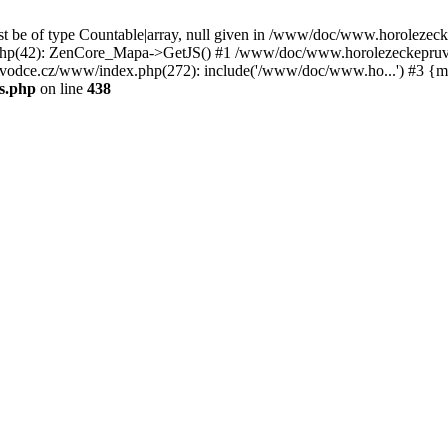
st be of type Countable|array, null given in /www/doc/www.horoleze
p(42): ZenCore_Mapa->GetJS() #1 /www/doc/www.horolezeckepruvod
ce.cz/www/index.php(272): include('/www/doc/www.ho...') #3 {ma
s.php
on line
438