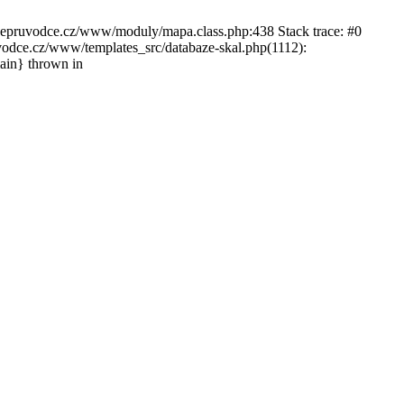
ckepruvodce.cz/www/moduly/mapa.class.php:438 Stack trace: #0
ce.cz/www/templates_src/databaze-skal.php(1112):
in} thrown in