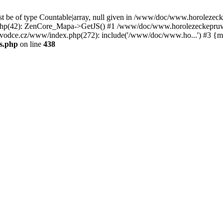
st be of type Countable|array, null given in /www/doc/www.horoleze
p(42): ZenCore_Mapa->GetJS() #1 /www/doc/www.horolezeckepruvod
ce.cz/www/index.php(272): include('/www/doc/www.ho...') #3 {ma
s.php
on line
438