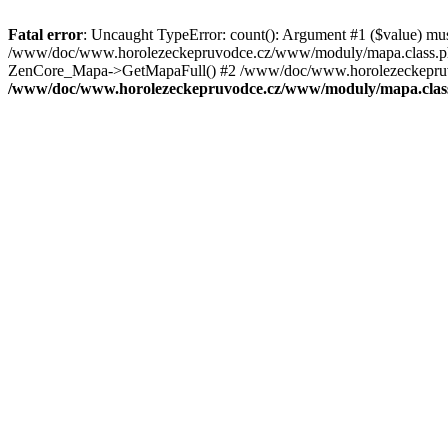
Fatal error
: Uncaught TypeError: count(): Argument #1 ($value) mu
/www/doc/www.horolezeckepruvodce.cz/www/moduly/mapa.class.ph
ZenCore_Mapa->GetMapaFull() #2 /www/doc/www.horolezeckepruvod
/www/doc/www.horolezeckepruvodce.cz/www/moduly/mapa.clas