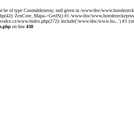
st be of type Countable|array, null given in /www/doc/www.horoleze
p(42): ZenCore_Mapa->GetJS() #1 /www/doc/www.horolezeckepruvod
ce.cz/www/index.php(272): include('/www/doc/www.ho...') #3 {ma
s.php
on line
438