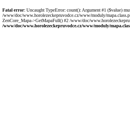
Fatal error
: Uncaught TypeError: count(): Argument #1 ($value) mu
/www/doc/www.horolezeckepruvodce.cz/www/moduly/mapa.class.ph
ZenCore_Mapa->GetMapaFull() #2 /www/doc/www.horolezeckepruvod
/www/doc/www.horolezeckepruvodce.cz/www/moduly/mapa.clas