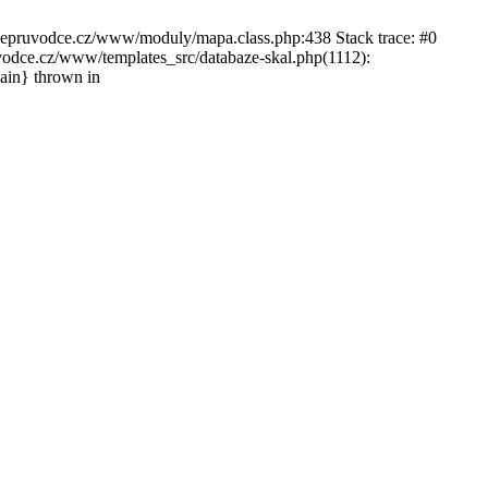
ckepruvodce.cz/www/moduly/mapa.class.php:438 Stack trace: #0
ce.cz/www/templates_src/databaze-skal.php(1112):
in} thrown in