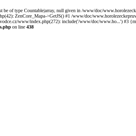
st be of type Countable|array, null given in /www/doc/www.horoleze
p(42): ZenCore_Mapa->GetJS() #1 /www/doc/www.horolezeckepruvod
ce.cz/www/index.php(272): include('/www/doc/www.ho...') #3 {ma
s.php
on line
438