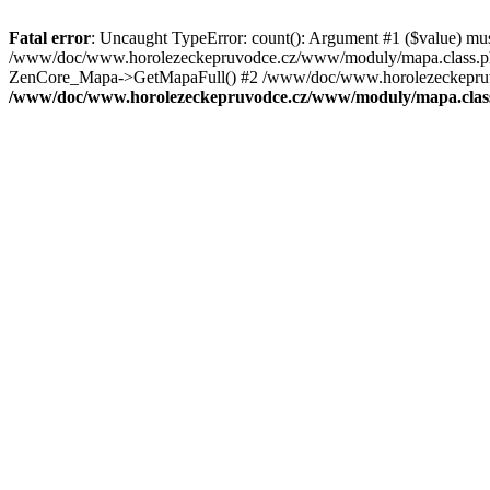
Fatal error
: Uncaught TypeError: count(): Argument #1 ($value) mu
/www/doc/www.horolezeckepruvodce.cz/www/moduly/mapa.class.ph
ZenCore_Mapa->GetMapaFull() #2 /www/doc/www.horolezeckepruvod
/www/doc/www.horolezeckepruvodce.cz/www/moduly/mapa.clas