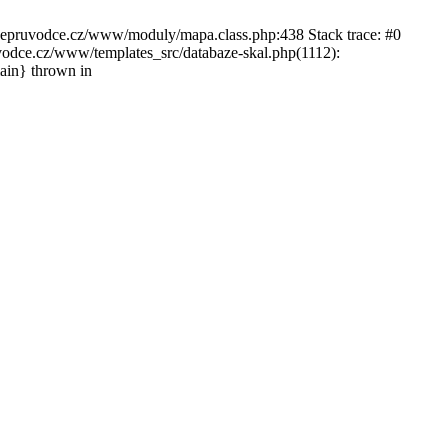
ckepruvodce.cz/www/moduly/mapa.class.php:438 Stack trace: #0
ce.cz/www/templates_src/databaze-skal.php(1112):
in} thrown in