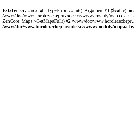
Fatal error
: Uncaught TypeError: count(): Argument #1 ($value) mu
/www/doc/www.horolezeckepruvodce.cz/www/moduly/mapa.class.ph
ZenCore_Mapa->GetMapaFull() #2 /www/doc/www.horolezeckepruvod
/www/doc/www.horolezeckepruvodce.cz/www/moduly/mapa.clas