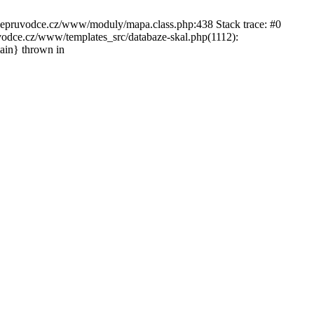
ckepruvodce.cz/www/moduly/mapa.class.php:438 Stack trace: #0
ce.cz/www/templates_src/databaze-skal.php(1112):
in} thrown in