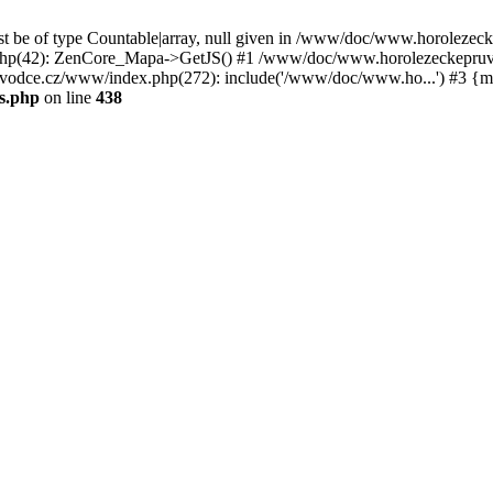
st be of type Countable|array, null given in /www/doc/www.horoleze
p(42): ZenCore_Mapa->GetJS() #1 /www/doc/www.horolezeckepruvod
ce.cz/www/index.php(272): include('/www/doc/www.ho...') #3 {ma
s.php
on line
438