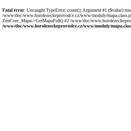
Fatal error
: Uncaught TypeError: count(): Argument #1 ($value) mu
/www/doc/www.horolezeckepruvodce.cz/www/moduly/mapa.class.ph
ZenCore_Mapa->GetMapaFull() #2 /www/doc/www.horolezeckepruvod
/www/doc/www.horolezeckepruvodce.cz/www/moduly/mapa.clas