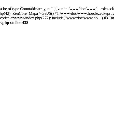
st be of type Countable|array, null given in /www/doc/www.horoleze
p(42): ZenCore_Mapa->GetJS() #1 /www/doc/www.horolezeckepruvod
ce.cz/www/index.php(272): include('/www/doc/www.ho...') #3 {ma
s.php
on line
438